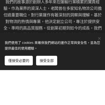
我們的故事源於創辦人多年來在運輸行業積累的寶貴經
驗。作為業界的資深人士，老闆曾在多家知名物流公司擔
任過重要職位，對行業運作有著深刻的洞察與理解。基於
對物流的熱情與專業，他決定創立公司，專注於提供安
全、準時的高品質服務。從創業初期到如今的成長，我們
始終秉持專業與誠信，致力於成為業界公認的卓越運輸服
務提供者。
我們使用了 cookies 來確保我們網站的運作正常與安全性，並為您
提供最佳的使用體驗。
配合廠商:
僅接受必要的
接受全部
1.牛爾NARUKO_塞席爾商美之本國際有限公司台灣分公
司-(北部御用車隊)
2.中法興物流股份有限公司-(第三方物流御用車隊)
3.禾聯碩股份有限公司-(北區各大小家電類)
4.台灣宅配通股份有限公司-(御用車隊)
5.佳佳農產品實業有限公司-(御用車隊)